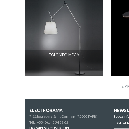
TOLOMEO MEGA
« P
ELECTRORAMA
NEWSL
7-11 boulevard Saint Germain - 75005 PARIS
Soyez inf
Tél. :
+33 (0)1 43 54 32 62
inscrivan
HORAIRES D'OUVERTURE