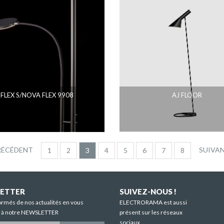
FLEX S/NOVA FLEX 9908
AJ FLOOR
RÉCÉDENT
SUIVAN
1
2
3
4
5
6
7
8
ETTER
SUIVEZ-NOUS !
ormés de nos actualités en vous
ELECTRORAMA est aussi
t à notre NEWSLETTER
présent sur les réseaux
sociaux