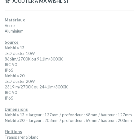
AJOUTER A MA WISHLIST
Matériaux
Verre
Aluminium
Source
Nebbia 12
LED cluster 10W
866lm/2700K ou 911lm/3000K
IRC 90
IP65
Nebbia 20
LED cluster 20W
2319lm/2700K ou 2441lm/3000K
IRC 90
IP65
Dimensions
Nebbia 12
= largeur : 127mm / profondeur : 68mm / hauteur : 127mm
Nebbia 20
= largeur : 203mm / profondeur : 69mm / hauteur : 203mm
Finitions
Transparent/blanc