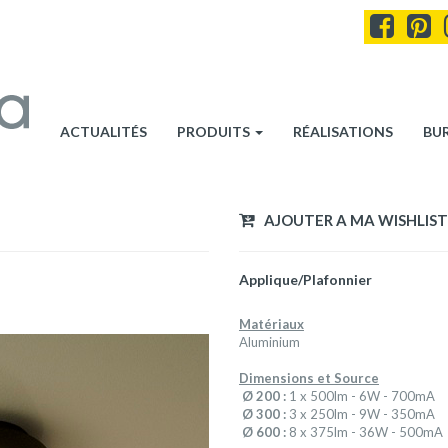
ACTUALITÉS
PRODUITS
RÉALISATIONS
BU
AJOUTER A MA WISHLIST
Applique/Plafonnier
Matériaux
Aluminium
Dimensions et Source
Ø 200 :
1 x 500lm - 6W - 700mA
Ø 300 :
3 x 250lm - 9W - 350mA
Ø 600 :
8 x 375lm - 36W - 500mA