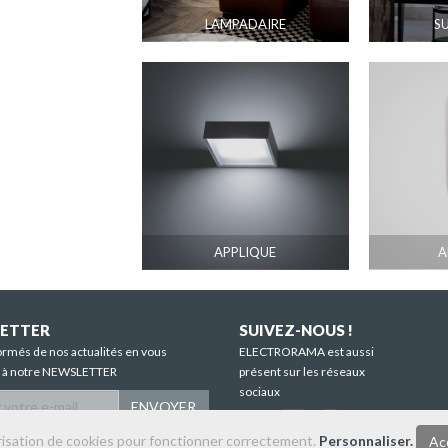
LAMPADAIRE
S
APPLIQUE
A
ETTER
SUIVEZ-NOUS !
ormés de nos actualités en vous
ELECTRORAMA est aussi
t à notre NEWSLETTER
présent sur les réseaux
sociaux
ENVOYER
orisation de cookies pour fonctionner correctement.
Personnaliser.
Ac