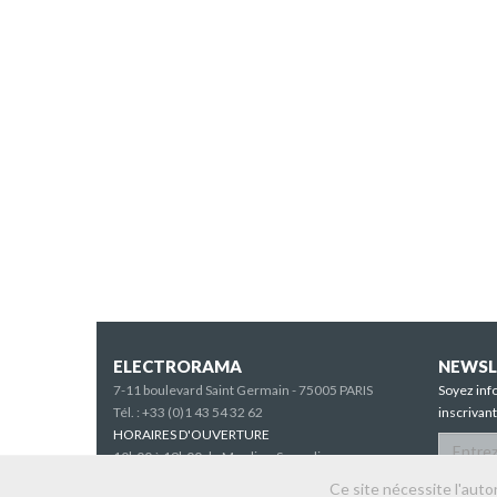
ELECTRORAMA
NEWSL
7-11 boulevard Saint Germain - 75005 PARIS
Soyez inf
Tél. :
+33 (0)1 43 54 32 62
inscrivan
HORAIRES D'OUVERTURE
10h00 à 19h00 du Mardi au Samedi
Ce site nécessite l'aut