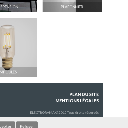
USPENSION
PLAFONNIER
MPOULES
PLAN DU SITE
MENTIONS LÉGALES
ELECTRORAMA © 2015 Tous droits réservés
Conception
www.Aloha-com.fr
cepter
Refuser