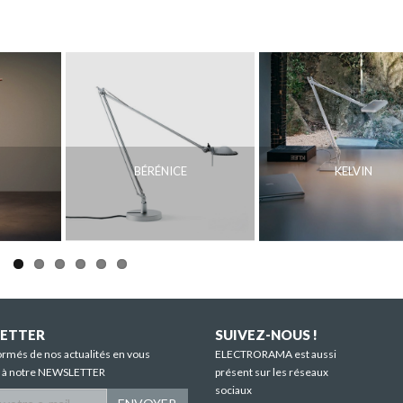
BÉRÉNICE
KELVIN
ETTER
SUIVEZ-NOUS !
ormés de nos actualités en vous
ELECTRORAMA est aussi
t à notre NEWSLETTER
présent sur les réseaux
sociaux