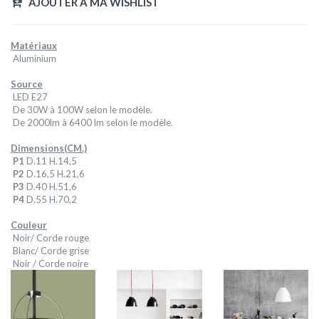
AJOUTER A MA WISHLIST
Matériaux
Aluminium
Source
LED E27
De 30W à 100W selon le modèle.
De 2000lm à 6400 lm selon le modèle.
Dimensions(CM.)
P1
D.11 H.14,5
P2
D.16,5 H.21,6
P3
D.40 H.51,6
P4
D.55 H.70,2
Couleur
Noir/ Corde rouge
Blanc/ Corde grise
Noir / Corde noire