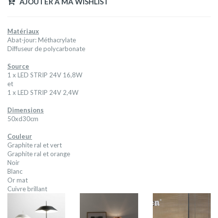
AJOUTER A MA WISHLIST
Matériaux
Abat-jour: Méthacrylate
Diffuseur de polycarbonate
Source
1 x LED STRIP 24V 16,8W
et
1 x LED STRIP 24V 2,4W
Dimensions
50xd30cm
Couleur
Graphite ral et vert
Graphite ral et orange
Noir
Blanc
Or mat
Cuivre brillant