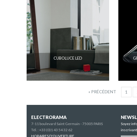
CUBOLUCE LED
G
« PRÉCÉDENT
1
ELECTRORAMA
NEWSL
7-11 boulevard Saint Germain - 75005 PARIS
Soyez inf
Tél. :
+33 (0)1 43 54 32 62
inscrivan
HORAIRES D'OUVERTURE