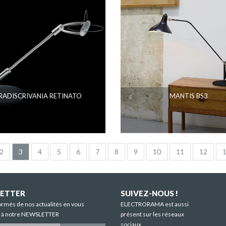
RADISCRIVANIA RETINATO
MANTIS BS3
2
3
4
5
6
7
8
9
10
11
12
ETTER
SUIVEZ-NOUS !
ormés de nos actualités en vous
ELECTRORAMA est aussi
t à notre NEWSLETTER
présent sur les réseaux
sociaux