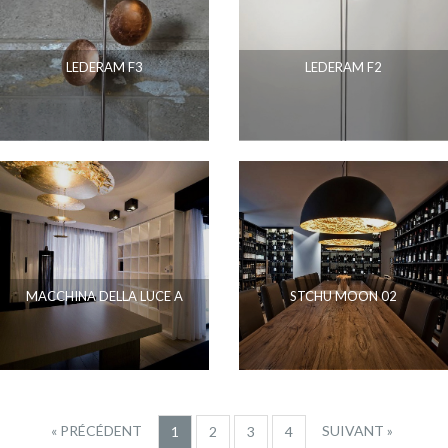
LEDERAM F3
LEDERAM F2
MACCHINA DELLA LUCE A
STCHU MOON 02
« PRÉCÉDENT
SUIVANT »
1
2
3
4