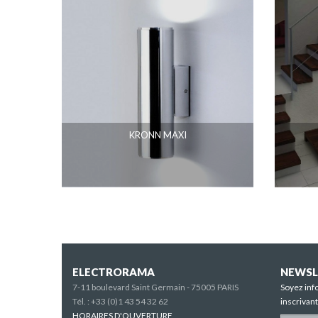
KRONN MAXI
ELECTRORAMA
NEWSL
7-11 boulevard Saint Germain - 75005 PARIS
Soyez inf
Tél. :
+33 (0)1 43 54 32 62
inscrivan
HORAIRES D'OUVERTURE