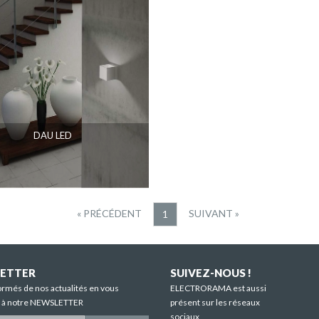
DAU LED
« PRÉCÉDENT
SUIVANT »
1
ETTER
SUIVEZ-NOUS !
ormés de nos actualités en vous
ELECTRORAMA est aussi
t à notre NEWSLETTER
présent sur les réseaux
sociaux