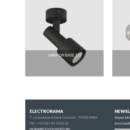
SARA ON BASE 1.0
ELECTRORAMA
NEWSL
7-11 boulevard Saint Germain - 75005 PARIS
Soyez inf
Tél. :
+33 (0)1 43 54 32 62
inscrivan
HORAIRES D'OUVERTURE