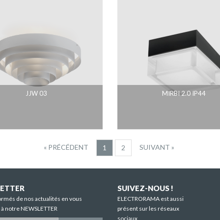
JJW 03
MIRBI 2.0 IP44
« PRÉCÉDENT
SUIVANT »
1
2
ETTER
SUIVEZ-NOUS !
ormés de nos actualités en vous
ELECTRORAMA est aussi
t à notre NEWSLETTER
présent sur les réseaux
sociaux