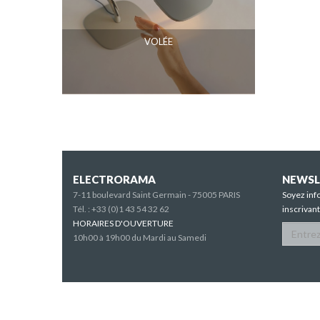
VOLÉE
ELECTRORAMA
NEWSL
7-11 boulevard Saint Germain - 75005 PARIS
Soyez inf
Tél. :
+33 (0)1 43 54 32 62
inscrivan
HORAIRES D'OUVERTURE
10h00 à 19h00 du Mardi au Samedi