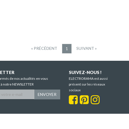
« PRÉCÉDENT
SUIVANT »
1
ETTER
SUIVEZ-NOUS !
ormés de nos actualités en vous
ELECTRORAMA est aussi
t à notre NEWSLETTER
présent sur les réseaux
sociaux
ENVOYER