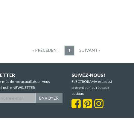
« PRÉCÉDENT
SUIVANT »
1
ETTER
SUIVEZ-NOUS !
ormés de nos actualités en vous
ELECTRORAMA est aussi
t à notre NEWSLETTER
présent sur les réseaux
sociaux
ENVOYER